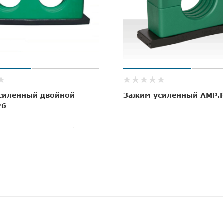
силенный двойной
Зажим усиленный AMP.
26