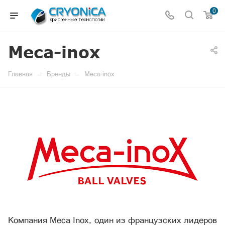
0
Meca-inox
—
—
Главная
Бренды
Meca-inox
Компания Meca Inox, один из французских лидеров