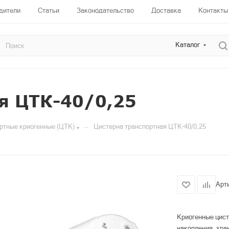
дители
Статьи
Законодательство
Доставка
Контакты
Каталог
я ЦТК-40/0,25
—
ртные криогенные (ЦТК)
Цистерна транспортная ЦТК-40/0,25
Арт
Криогенные цист
накопления, хра