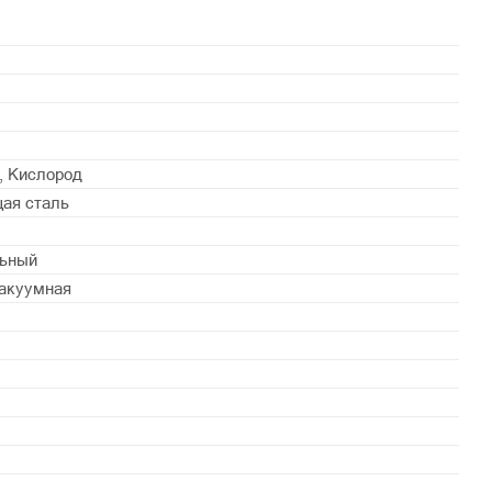
н, Кислород
ая сталь
льный
акуумная