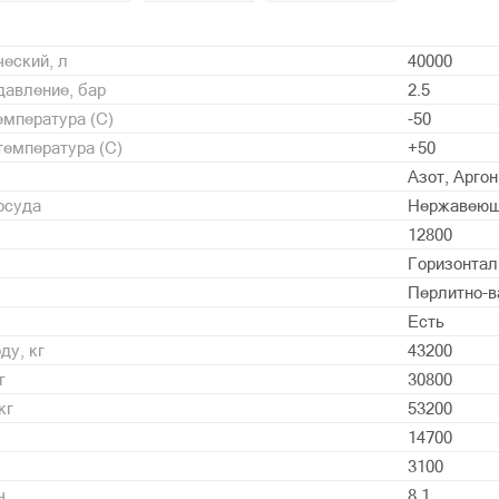
еский, л
40000
давление, бар
2.5
мпература (С)
-50
емпература (С)
+50
Азот, Арго
осуда
Нержавеющ
12800
Горизонта
Перлитно-в
Есть
ду, кг
43200
г
30800
кг
53200
14700
3100
ч
8,1