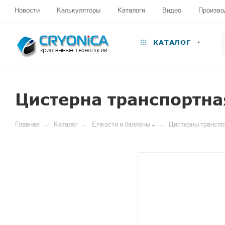
Новости
Калькуляторы
Каталоги
Видео
Произво
КАТАЛОГ
Цистерна транспортна
—
—
—
Главная
Каталог
Емкости и баллоны
Цистерны транспо