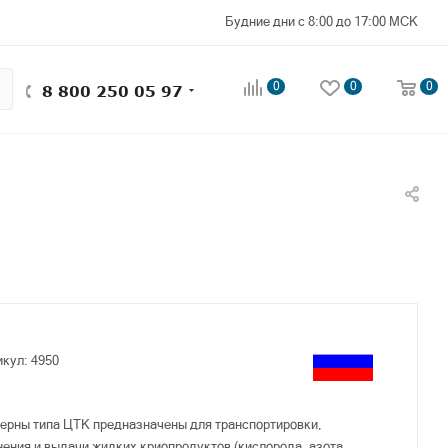
Будние дни с 8:00 до 17:00 МСК
0
0
0
8 800 250 05 97
икул:
4950
ерны типа ЦТК предназначены для транспортировки,
нения и выдачи жидких криопродуктов (кислорода, азота,