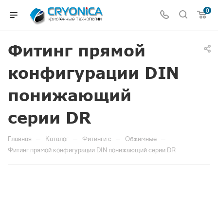
0
Фитинг прямой
конфигурации DIN
понижающий
серии DR
—
—
—
—
Главная
Каталог
Фитинги c
Обжимные
Фитинг прямой конфигурации DIN понижающий серии DR