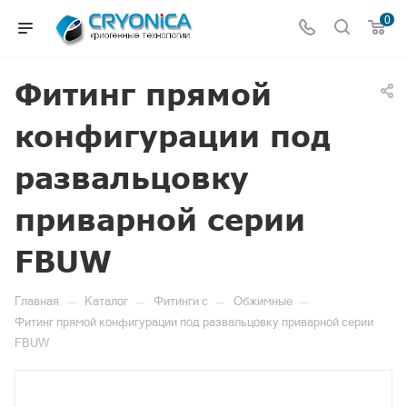
0
Фитинг прямой
конфигурации под
развальцовку
приварной серии
FBUW
—
—
—
—
Главная
Каталог
Фитинги c
Обжимные
Фитинг прямой конфигурации под развальцовку приварной серии
FBUW