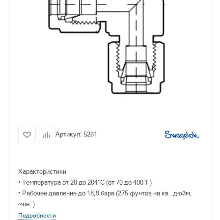
Артикул:
5261
Характеристики
• Температура от 20 до 204°C (от 70 до 400°F)
• Рабочее давление до 18,9 бара (275 фунтов на кв . дюйм,
ман .)
• Размеры от 1/8 до 1/2 дюйма
Подробности