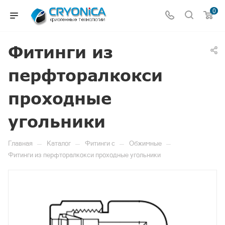
0
Фитинги из
перфторалкокси
проходные
угольники
—
—
—
—
Главная
Каталог
Фитинги c
Обжимные
Фитинги из перфторалкокси проходные угольники