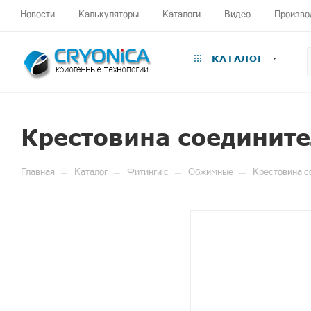
Новости
Калькуляторы
Каталоги
Видео
Произво
КАТАЛОГ
Крестовина соедините
—
—
—
—
Главная
Каталог
Фитинги c
Обжимные
Крестовина с