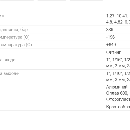
 мм
1,27, 10,41, 
4,8, 4,82, 6,
давление, бар
386
мпература (С)
-196
емпература (С)
+649
Фитинг
а входе
1", 1/16", 1
мм, 3 мм, 3/1
на выходе
1", 1/16", 1
мм, 3 мм, 3/1
Алюминий, 
Сплав 600, 
Фторопласт 
Крестообр