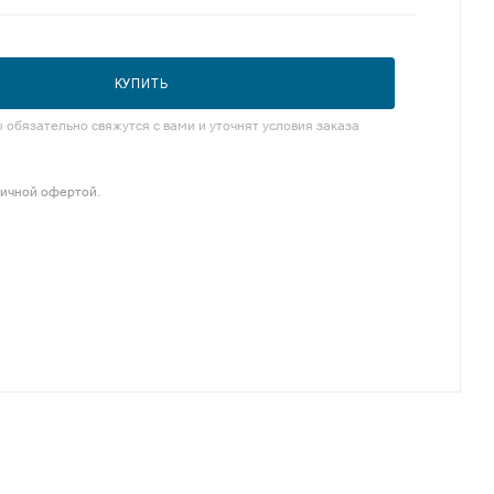
КУПИТЬ
обязательно свяжутся с вами и уточнят условия заказа
личной офертой.