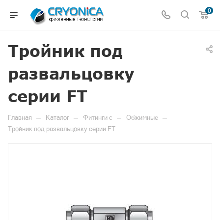
0
Тройник под
развальцовку
серии FT
—
—
—
—
Главная
Каталог
Фитинги c
Обжимные
Тройник под развальцовку серии FT