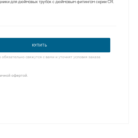
дники для дюймовых трубок с дюймовым фитингом серии CR.
КУПИТЬ
обязательно свяжутся с вами и уточнят условия заказа
личной офертой.