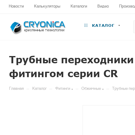
Новости
Калькуляторы
Каталоги
Видео
Произво
КАТАЛОГ
Трубные переходники
фитингом серии CR
—
—
—
—
Главная
Каталог
Фитинги
Обжимные
Трубные пер