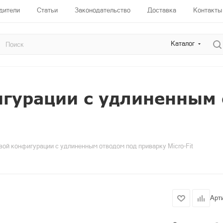
дители
Статьи
Законодательство
Доставка
Контакты
Каталог
игурации с удлиненным 
вой конфигурации с удлиненным отводом под приварку Micro-Fit
Арт