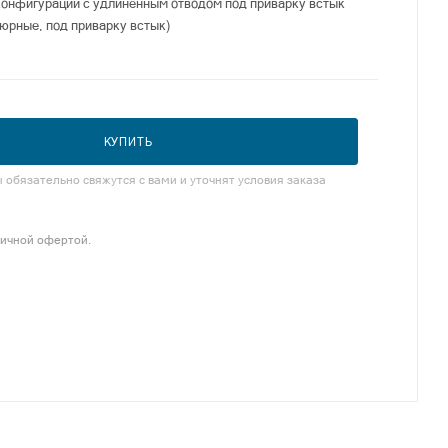
конфигурации с удлиненным отводом под приварку встык
тюрные, под приварку встык)
КУПИТЬ
обязательно свяжутся с вами и уточнят условия заказа
личной офертой.