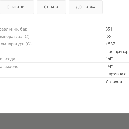
ОПИСАНИЕ
ОПЛАТА
ДОСТАВКА
давление, бар
351
мпература (С)
-28
емпература (С)
+537
Под привар
а входе
1/4"
на выходе
1/4"
Нержавеющ
Угловой