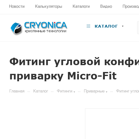
Новости
Калькуляторы
Каталоги
Видео
Произво
КАТАЛОГ
Фитинг угловой конф
приварку Micro-Fit
—
—
—
—
Главная
Каталог
Фитинги
Приварные
Фитинг угло