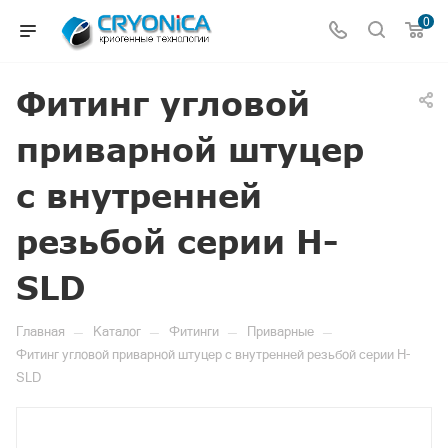
0
Фитинг угловой
приварной штуцер
с внутренней
резьбой серии H-
SLD
—
—
—
—
Главная
Каталог
Фитинги
Приварные
Фитинг угловой приварной штуцер с внутренней резьбой серии H-
SLD