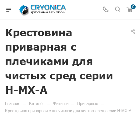
0
Крестовина
приварная с
плечиками для
чистых сред серии
H-MX-A
—
—
—
—
Главная
Каталог
Фитинги
Приварные
Крестовина приварная с плечиками для чистых сред серии H-MX-A