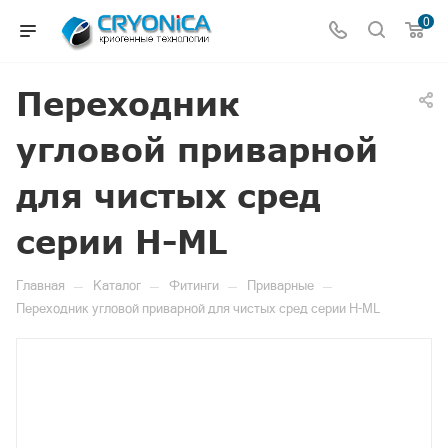
0
Переходник
угловой приварной
для чистых сред
серии H-ML
—
—
—
—
Главная
Каталог
Фитинги
Приварные
Переходник угловой приварной для чистых сред серии H-ML