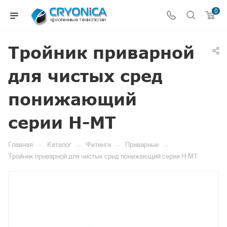
0
Тройник приварной
для чистых сред
понижающий
серии H-MT
—
—
—
—
Главная
Каталог
Фитинги
Приварные
Тройник приварной для чистых сред понижающий серии H-MT