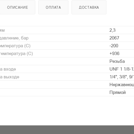
ОПИСАНИЕ
ОПЛАТА
ДОСТАВКА
 мм
2,3
давление, бар
2067
мпература (С)
-200
емпература (С)
+936
Резьба
а входе
UNF 1 1/8-1
на выходе
1/4", 3/8", 9/
Нержавеющ
Прямой