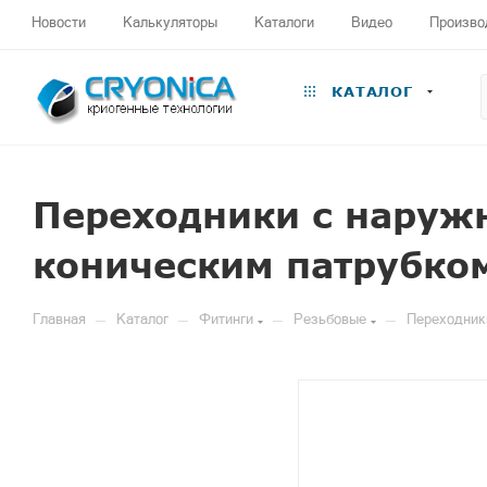
Новости
Калькуляторы
Каталоги
Видео
Произво
КАТАЛОГ
Переходники с наружн
коническим патрубко
—
—
—
—
Главная
Каталог
Фитинги
Резьбовые
Переходники