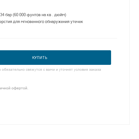
34 бар (60 000 фунтов на кв . дюйм)
ерстия для мгновенного обнаружения утечек
КУПИТЬ
обязательно свяжутся с вами и уточнят условия заказа
личной офертой.