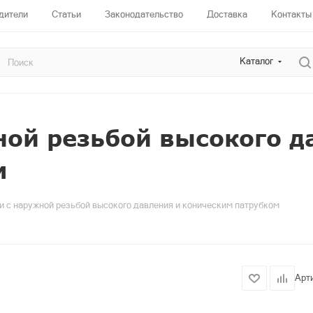
дители
Статьи
Законодательство
Доставка
Контакты
Каталог
ой резьбой высокого д
м
 с наружной резьбой высокого давления и коническим патрубком
Арт