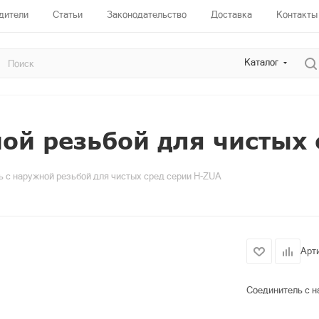
дители
Статьи
Законодательство
Доставка
Контакты
Каталог
ой резьбой для чистых 
 с наружной резьбой для чистых сред серии H-ZUA
Арт
Соединитель с н