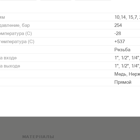
 мм
10,14, 15,7, 
давление, бар
254
мпература (С)
-28
емпература (С)
+537
Резьба
а входе
1", 1/2", 1/4"
на выходе
1", 1/2", 1/4"
Медь, Нер
Прямой
МАТЕРИАЛЫ