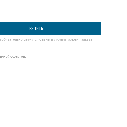
КУПИТЬ
обязательно свяжутся с вами и уточнят условия заказа
личной офертой.