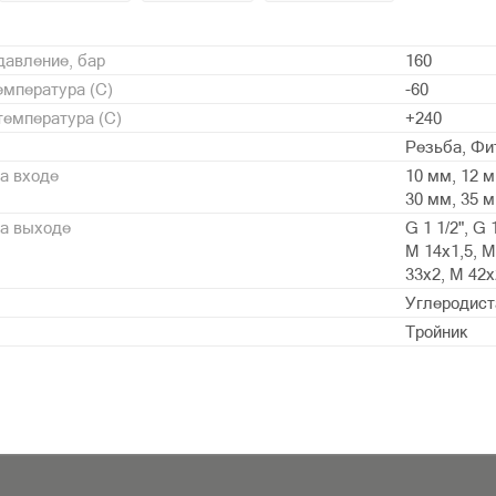
давление, бар
160
мпература (С)
-60
емпература (С)
+240
Резьба, Фи
а входе
10 мм, 12 м
30 мм, 35 м
на выходе
G 1 1/2", G 
М 14х1,5, М
33х2, М 42х
Углеродист
Тройник