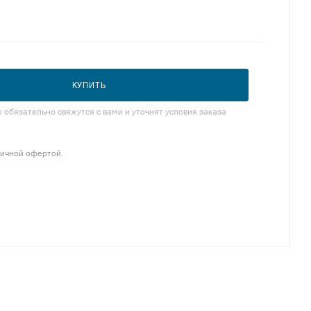
КУПИТЬ
обязательно свяжутся с вами и уточнят условия заказа
личной офертой.