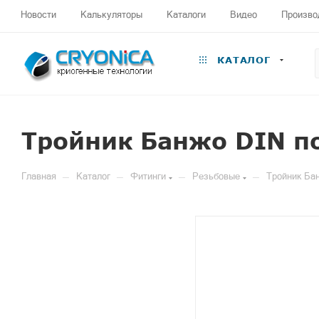
Новости
Калькуляторы
Каталоги
Видео
Произво
КАТАЛОГ
Тройник Банжо DIN п
—
—
—
—
Главная
Каталог
Фитинги
Резьбовые
Тройник Ба