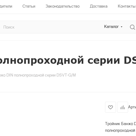
дители
Статьи
Законодательство
Доставка
Контакты
Каталог
олнопроходной серии D
нжо DIN полнопроходной серии DSVT-G/M
Арт
Тройник Банжо 
полнопроходной 