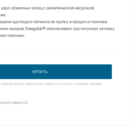
з двух обжимных колец с динамической нагрузкой.
ажа.
редачи крутящего момента на трубку в процессе монтажа.
ения зазоров Swagelok® обеспечивает достаточную затяжку
ном монтаже.
КУПИТЬ
обязательно свяжутся с вами и уточнят условия заказа
личной офертой.