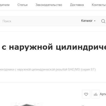
дители
Статьи
Законодательство
Доставка
Контакты
Каталог
 с наружной цилиндрич
реходники с наружной цилиндрической резьбой SAE/MS (серия ST)
Арт