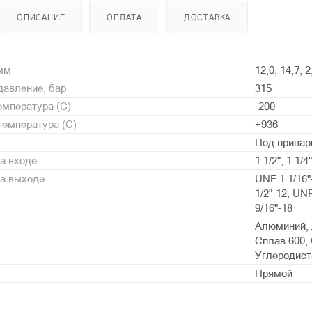
ОПИСАНИЕ
ОПЛАТА
ДОСТАВКА
 мм
12,0, 14,7, 2
давление, бар
315
мпература (С)
-200
емпература (С)
+936
Под привар
а входе
1 1/2", 1 1/4"
на выходе
UNF 1 1/16"
1/2"-12, UN
9/16"-18
Алюминий, 
Сплав 600, 
Углеродиста
Прямой