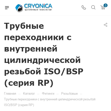
0
Трубные
переходники с
внутренней
цилиндрической
резьбой ISO/BSP
(серия RP)
—
—
—
—
Главная
Каталог
Фитинги
Резьбовые
Трубные переходники с внутренней цилиндрической резьбой
ISO/BSP (серия RP)