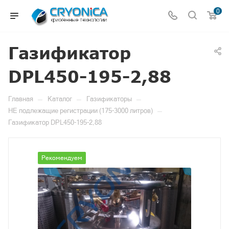
0
Газификатор
DPL450-195-2,88
—
—
—
Главная
Каталог
Газификаторы
—
НЕ подлежащие регистрации (175-3000 литров)
Газификатор DPL450-195-2,88
Рекомендуем