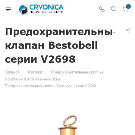
0
Предохранительный
клапан Bestobell
серии V2698
—
—
—
Главная
Каталог
Предохранительные клапаны
—
Криогеника и сжиженные газы
Предохранительный клапан Bestobell серии V2698