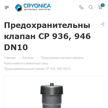
0
Предохранительный
клапан CP 936, 946
DN10
—
—
—
Главная
Каталог
Предохранительные клапаны
—
Криогеника и сжиженные газы
Предохранительный клапан CP 936, 946 DN10