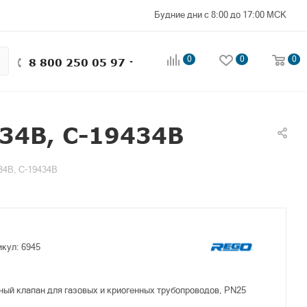
Будние дни с 8:00 до 17:00 МСК
0
0
0
8 800 250 05 97
34B, C-19434B
34B, C-19434B
икул:
6945
ый клапан для газовых и криогенных трубопроводов, PN25