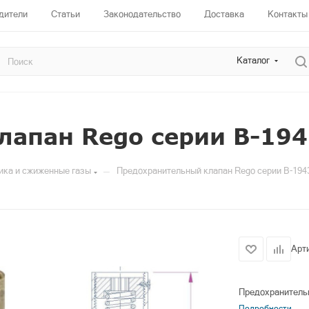
дители
Статьи
Законодательство
Доставка
Контакты
Каталог
лапан Rego серии B-194
—
ика и сжиженные газы
Предохранительный клапан Rego серии B-194
Арт
Предохранительн
Подробности