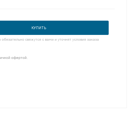
КУПИТЬ
обязательно свяжутся с вами и уточнят условия заказа
личной офертой.