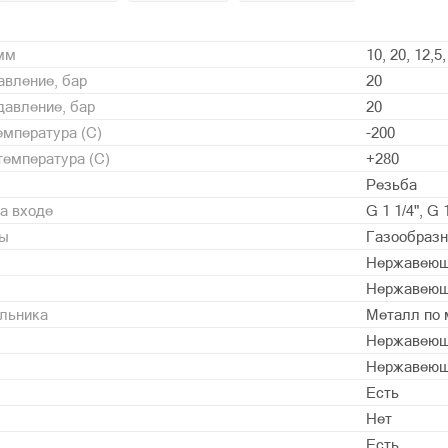
 мм
10, 20, 12,5,
вление, бар
20
давление, бар
20
мпература (С)
-200
емпература (С)
+280
Резьба
а входе
G 1 1/4", G 1
ды
Газообразн
Нержавеющ
Нержавеющ
альника
Металл по 
Нержавеющ
Нержавеющ
Есть
Нет
Есть