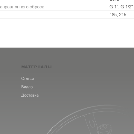
аправленного сброса
G 1", G 1/2"
185, 215
МАТЕРИАЛЫ
Статьи
Видео
Доставка