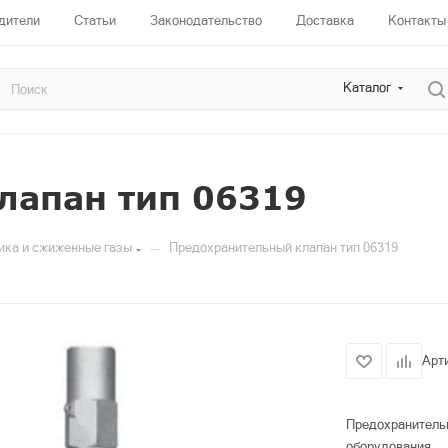
дители
Статьи
Законодательство
Доставка
Контакты
Каталог
лапан тип 06319
—
ика и сжиженные газы
Предохранительный клапан тип 06319
Арт
Предохранительн
оборудования.