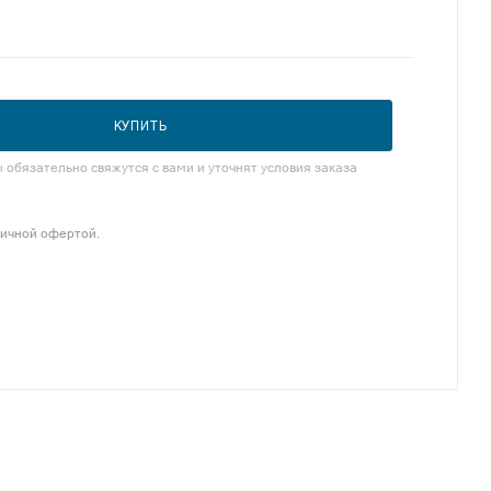
КУПИТЬ
обязательно свяжутся с вами и уточнят условия заказа
личной офертой.