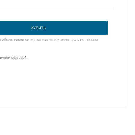
КУПИТЬ
обязательно свяжутся с вами и уточнят условия заказа
личной офертой.