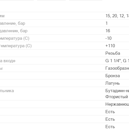
 мм
15, 20, 12, 1
вление, бар
1
давление, бар
16
мпература (С)
-10
емпература (С)
+110
Резьба
а входе
G 1 1/4", G 1
ды
Газообразн
Бронза
Латунь
альника
Бутадиен-ни
Фтористый к
Нержавеющ
Есть
Есть
Есть