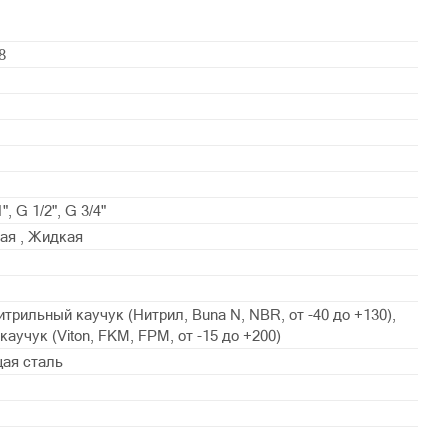
8
", G 1/2", G 3/4"
ая , Жидкая
трильный каучук (Нитрил, Buna N, NBR, от -40 до +130),
аучук (Viton, FKM, FPM, от -15 до +200)
ая сталь