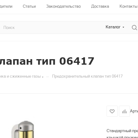
дители
Статьи
Законодательство
Доставка
Контакты
Каталог
лапан тип 06417
—
ика и сжиженные газы
Предохранительный клапан тип 06417
Арт
Стандартный пре
крышкой пружин