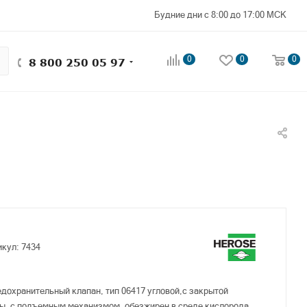
Будние дни с 8:00 до 17:00 МСК
0
0
0
8 800 250 05 97
икул:
7434
дохранительный клапан, тип 06417 угловой,с закрытой
ы, с подъемным механизмом, обезжирен в среде кислорода