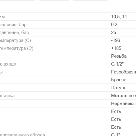
 мм
10,5, 14
вление, бар
0.2
давление, бар
25
мпература (С)
-196
емпература (С)
+185
Резьба
а входе
G 1/2"
ды
Газообразн
Бронза
Латунь
альника
Металл по 
Нержавеющ
Есть
Есть
Есть
аправленного сброса
G 1"