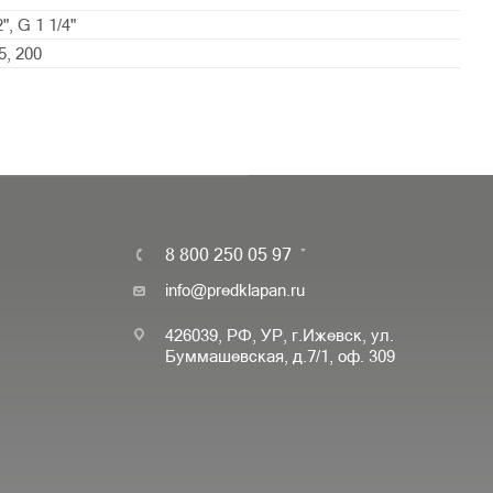
", G 1 1/4"
5, 200
8 800 250 05 97
info@predklapan.ru
426039, РФ, УР, г.Ижевск, ул.
Буммашевская, д.7/1, оф. 309