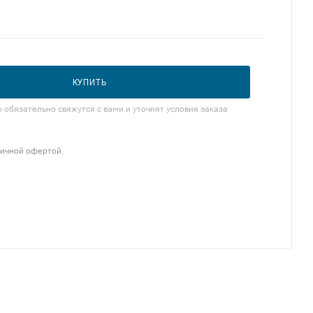
КУПИТЬ
обязательно свяжутся с вами и уточнят условия заказа
личной офертой.