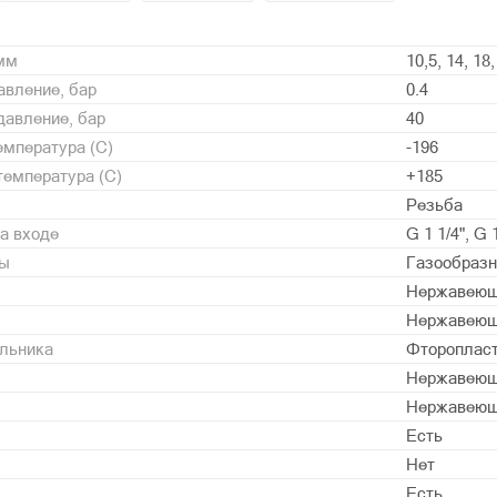
 мм
10,5, 14, 18,
вление, бар
0.4
давление, бар
40
мпература (С)
-196
емпература (С)
+185
Резьба
а входе
G 1 1/4", G 1
ды
Газообразн
Нержавеющ
Нержавеющ
альника
Фторопласт
Нержавеющ
Нержавеющ
Есть
Нет
Есть