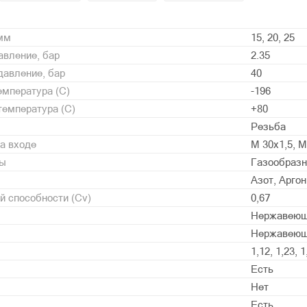
 мм
15, 20, 25
вление, бар
2.35
давление, бар
40
мпература (С)
-196
емпература (С)
+80
Резьба
а входе
М 30х1,5, М
ды
Газообразн
Азот, Арго
 способности (Cv)
0,67
Нержавеющ
Нержавеющ
1,12, 1,23, 1
Есть
Нет
Есть