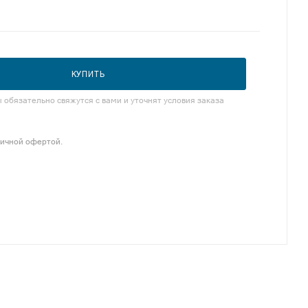
КУПИТЬ
обязательно свяжутся с вами и уточнят условия заказа
личной офертой.