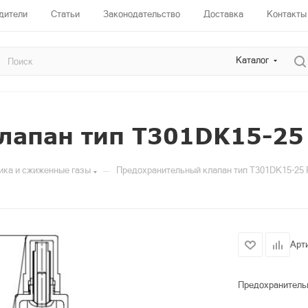
дители
Статьи
Законодательство
Доставка
Контакты
Каталог
лапан тип T301DK15-25
—
ика и сжиженные газы
Предохранительный клапан тип T301DK15-25
Арт
Предохранитель