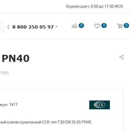
Будние дни с 8:00 до 17:00 МСК
0
0
0
8 800 250 05 97
 PN40
 PN40
икул:
7417
ный клапан криогенный CCK тип T301DK15-25 PN40.