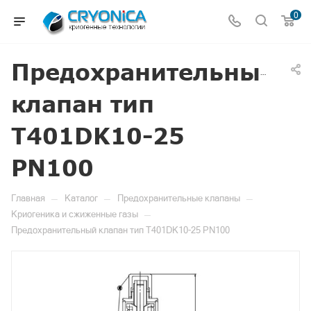
0
Предохранительный
клапан тип
T401DK10-25
PN100
—
—
—
Главная
Каталог
Предохранительные клапаны
—
Криогеника и сжиженные газы
Предохранительный клапан тип T401DK10-25 PN100