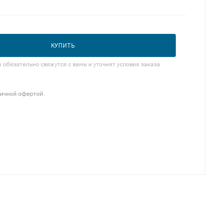
КУПИТЬ
обязательно свяжутся с вами и уточнят условия заказа
личной офертой.