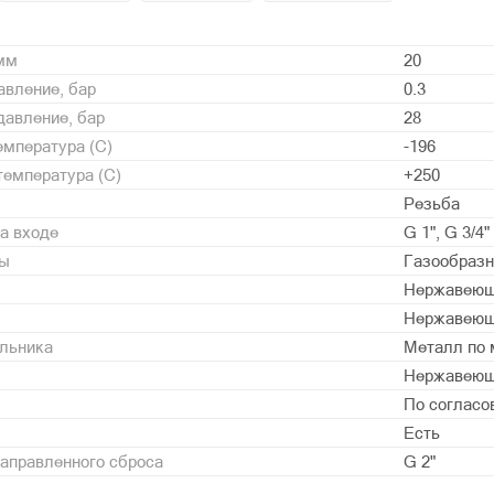
 мм
20
вление, бар
0.3
давление, бар
28
мпература (С)
-196
емпература (С)
+250
Резьба
а входе
G 1", G 3/4"
ды
Газообразн
Нержавеющ
Нержавеющ
альника
Металл по 
Нержавеющ
По согласо
Есть
аправленного сброса
G 2"