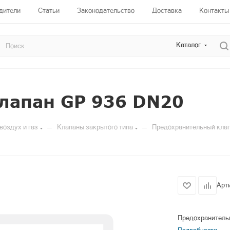
дители
Статьи
Законодательство
Доставка
Контакты
Каталог
лапан GP 936 DN20
—
—
воздух и газ
Клапаны закрытого типа
Предохранительный кла
Арт
Предохранительн