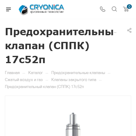
0
Предохранительный
клапан (СППК)
17с52п
—
—
—
Главная
Каталог
Предохранительные клапаны
—
—
Сжатый воздух и газ
Клапаны закрытого типа
Предохранительный клапан (СППК) 17с52п