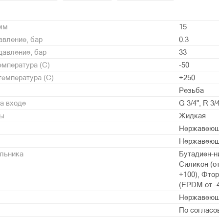
 мм
15
вление, бар
0.3
давление, бар
33
мпература (С)
-50
емпература (С)
+250
Резьба
а входе
G 3/4", R 3/
ды
Жидкая
Нержавеющ
Нержавеющ
альника
Бутадиен-ни
Силикон (от
+100), Фтор
(EPDM от -4
Нержавеющ
По согласо