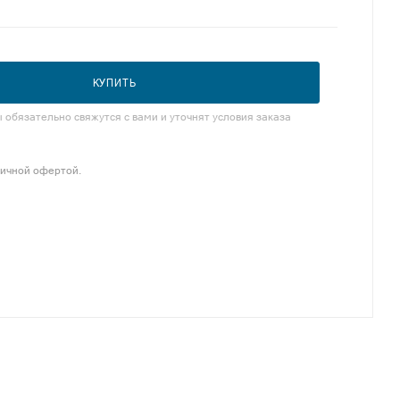
КУПИТЬ
обязательно свяжутся с вами и уточнят условия заказа
личной офертой.