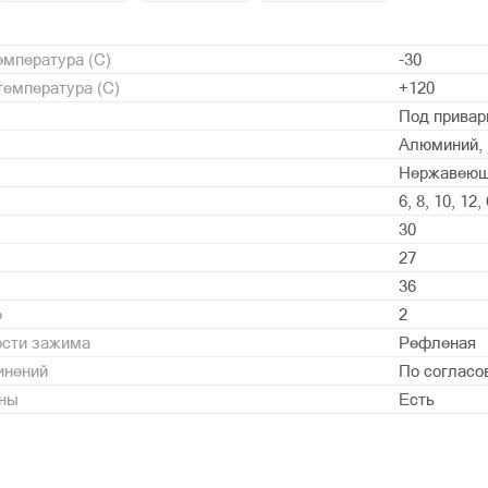
мпература (С)
-30
емпература (С)
+120
Под привар
Алюминий, 
Нержавеюща
6, 8, 10, 12, 
30
27
36
е
2
ости зажима
Рефленая
инений
По согласо
ины
Есть