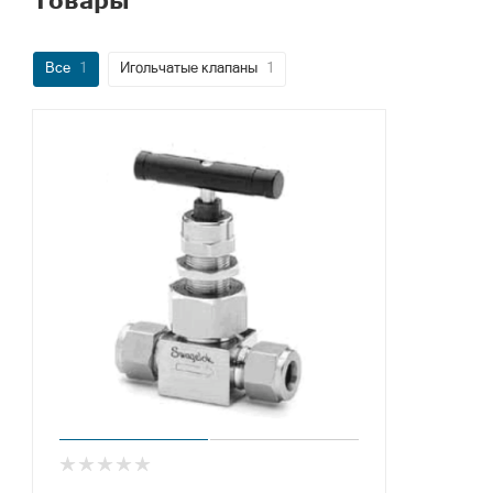
Все
1
Игольчатые клапаны
1