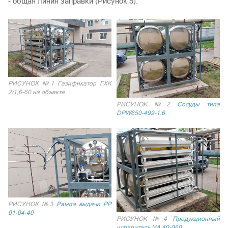
- общая линия заправки (Рисунок 5).
РИСУНОК №1 Газификатор ГХК
2/1,6-60 на объекте
РИСУНОК №2
Сосуды типа
DPW650-499-1.6
РИСУНОК №3
Рампа выдачи РР
01-04-40
РИСУНОК №4
Продукционный
испаритель ИА 40-060