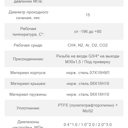
давление МПа:
Диаметр проходного
15
сечения, мм:
Рабочая
от -196 до +80
температура, С°:
Рабочая среда:
CH4, N2, Ar, O2, CO2
Резьба на входе G3/4" на выходе
Присоединение:
М30х1,5 / Под приварку
Материал корпуса:
нерж. сталь 07Х18Н9Л
Материал крышки:
нерж. сталь 08Х18Н10
Материал пружины:
нерж. сталь 08Х18Н10
PTFE (политетрафторэтилен) +
Уплотнение:
MoS2
Диапазоны
0.4~1.0 / 1.0~2.0 / 2.0~3.0
настройки, МПа: