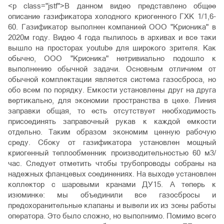
<p class="jstf">В данном видео представлено общее
описание газификатора холодного криогенного ГХК 1/1,6-
60. Газификатор выполнен компанией ООО "Крионика" в
2020м году. Видео 4 года пылилось в архивах и все таки
вышло на просторах youtube для широкого зрителя. Как
обычно, ООО "Крионика" нетривиально подошло к
выполнению обычной задачи. Основным отличием от
обычной комплектации является система газосброса, но
обо всем по порядку. Емкости установлены друг на друга
вертикально, для экономии пространства в цехе. Линия
заправки общая, то есть отсутствует необходимость
присоединять заправочный рукав к каждой емкости
отдельно. Таким образом экономим ценную рабочую
среду. Сбоку от газификатора установлен мощный
криогенный теплообменник производительностью 60 м3/
час. Следует отметить чтобы трубопроводы собраны на
надежных фланцевых соединениях. На выходе установлен
коллектор с шаровыми кранами ДУ15. А теперь к
изюминке: мы объединили все газосбросы и
предохоранительные клапаны и вывели их из зоны работы
оператора. Это было сложно, но выполнимо. Помимо всего