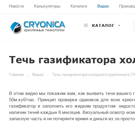
Новости
Калькуляторы
Каталоги
Видео
Произво
КАТАЛОГ
Течь газификатора хо
—
—
Главная
Видео
Течь газификатора холодного криогенного ГХ
В этом видео мы покажем вам, как выявить течи вашего 
50м.куб/час. Принцип проверки одинаков для всех крио
газификатор и заполнить его жидким продуктом- недоста
наличие течей каждые 6 месяцев. Визуальный осмотр есмо
запасную часть и не потеряете время и деньги из за просто