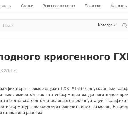
дители
Статьи
Законодательство
Доставка
Контакты
Каталог
лодного криогенного ГХ
К 2/1,6-50
газификатора. Пример служит ГХК 2/1,6-50- двухкубовый гази
генныхъ емкостей, так что информация из данного видео при
точно для его долгой и безопасной эксплуатации. Газифика
сти и арматуры необходимо проводить каждый месяц. В таком
я станка или рабочих.