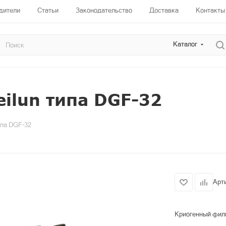
дители
Статьи
Законодательство
Доставка
Контакты
Каталог
ilun типа DGF-32
ипа DGF-32
Арт
Криогенный филь