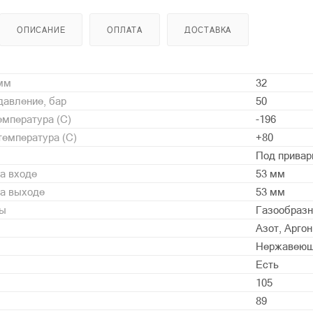
ОПИСАНИЕ
ОПЛАТА
ДОСТАВКА
 мм
32
давление, бар
50
мпература (С)
-196
емпература (С)
+80
Под привар
а входе
53 мм
на выходе
53 мм
ды
Газообразн
Азот, Аргон
Нержавеющ
Есть
105
89