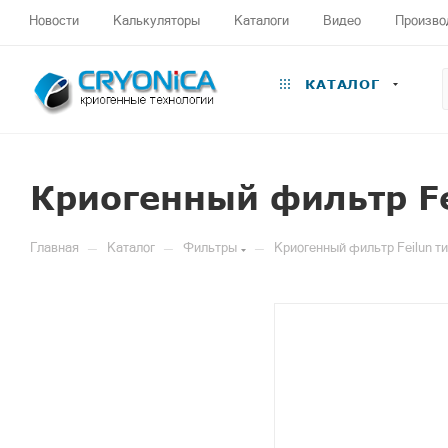
Новости
Калькуляторы
Каталоги
Видео
Произво
КАТАЛОГ
Криогенный фильтр Fe
—
—
—
Главная
Каталог
Фильтры
Криогенный фильтр Feilun т