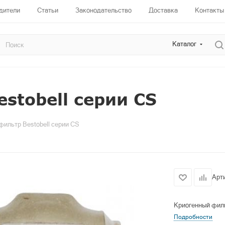
дители
Статьи
Законодательство
Доставка
Контакты
Каталог
stobell серии CS
фильтр Bestobell серии CS
Арт
Криогенный филь
Подробности