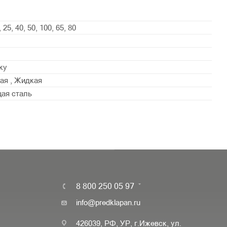
, 25, 40, 50, 100, 65, 80
ку
ая , Жидкая
ая сталь
8 800 250 05 97
info@predklapan.ru
426039, РФ, УР, г.Ижевск, ул.