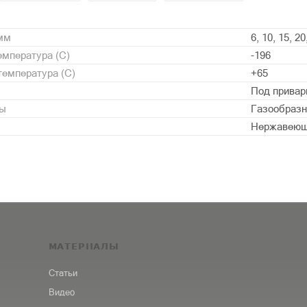
 мм
6, 10, 15, 20
мпература (С)
-196
емпература (С)
+65
Под привар
ды
Газообразн
Нержавеющ
МАТЕРИАЛЫ
Статьи
Видео