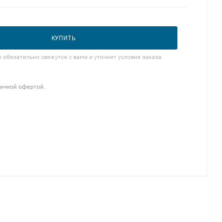
КУПИТЬ
обязательно свяжутся с вами и уточнят условия заказа
личной офертой.