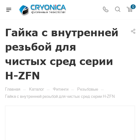
0
Гайка с внутренней
резьбой для
чистых сред серии
H-ZFN
—
—
—
—
Главная
Каталог
Фитинги
Резьбовые
Гайка с внутренней резьбой для чистых сред серии H-ZFN