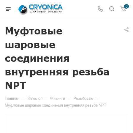
0
Муфтовые
шаровые
соединения
внутренняя резьба
NPT
—
—
—
—
Главная
Каталог
Фитинги
Резьбовые
Муфтовые шаровые соединения внутренняя резьба NPT