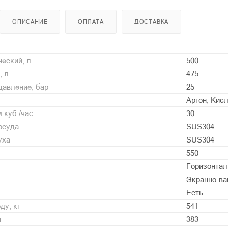
ОПИСАНИЕ
ОПЛАТА
ДОСТАВКА
еский, л
500
, л
475
давление, бар
25
Аргон, Кис
.куб./час
30
осуда
SUS304
уха
SUS304
550
Горизонта
Экранно-ва
Есть
ду, кг
541
г
383