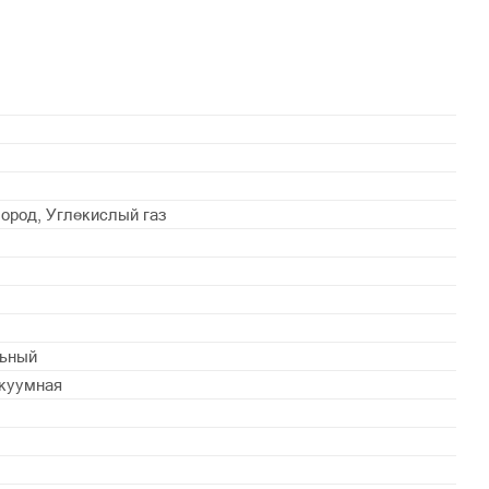
лород, Углекислый газ
льный
куумная