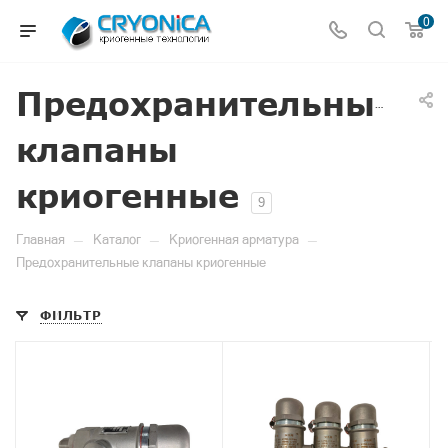
0
Предохранительные
клапаны
криогенные
9
—
—
—
Главная
Каталог
Криогенная арматура
Предохранительные клапаны криогенные
ФИЛЬТР