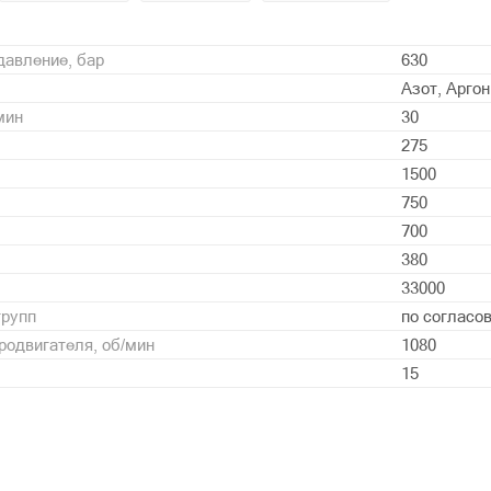
давление, бар
630
Азот, Арго
мин
30
275
1500
750
700
380
33000
групп
по согласо
родвигателя, об/мин
1080
15