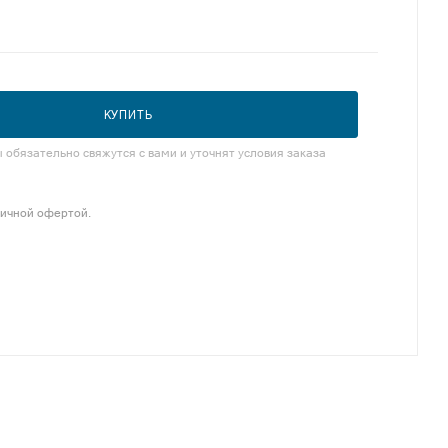
КУПИТЬ
обязательно свяжутся с вами и уточнят условия заказа
личной офертой.