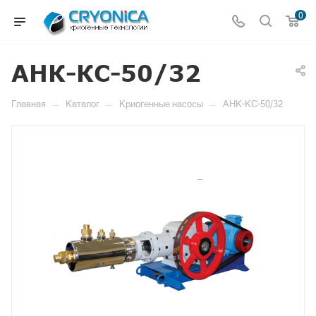
0
АНК-КС-50/32
—
—
—
Главная
Каталог
Криогенные насосы
АНК-КС-50/32