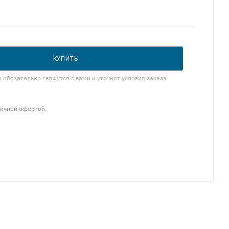
КУПИТЬ
обязательно свяжутся с вами и уточнят условия заказа
личной офертой.