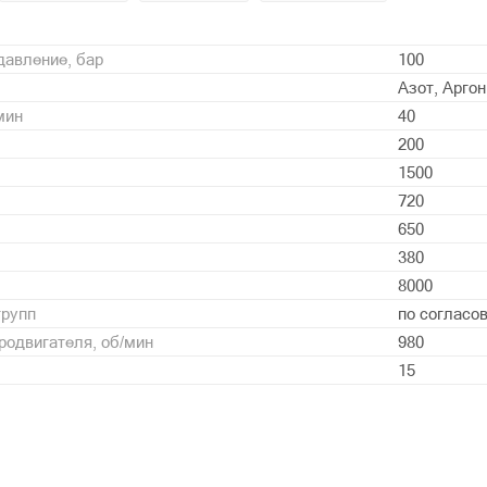
давление, бар
100
Азот, Арго
мин
40
200
1500
720
650
380
8000
групп
по согласо
родвигателя, об/мин
980
15