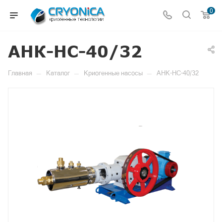
0
АНК-НС-40/32
—
—
—
Главная
Каталог
Криогенные насосы
АНК-НС-40/32