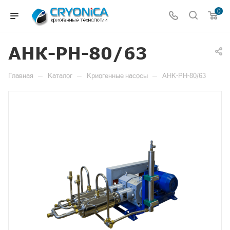
0
АНК-РН-80/63
—
—
—
Главная
Каталог
Криогенные насосы
АНК-РН-80/63