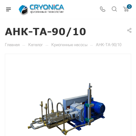
0
АНК-ТА-90/10
—
—
—
Главная
Каталог
Криогенные насосы
АНК-ТА-90/10